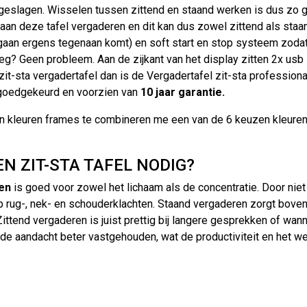
slagen. Wisselen tussen zittend en staand werken is dus zo g
n deze tafel vergaderen en dit kan dus zowel zittend als staand.
gaan ergens tegenaan komt) en soft start en stop systeem zodat
eeg? Geen probleem. Aan de zijkant van het display zitten 2x u
zit-sta vergadertafel dan is de Vergadertafel zit-sta professiona
 goedgekeurd en voorzien van
10 jaar garantie.
 kleuren frames te combineren me een van de 6 keuzen kleuren b
N ZIT-STA TAFEL NODIG?
en
is goed voor zowel het lichaam als de concentratie. Door niet 
p rug-, nek- en schouderklachten. Staand vergaderen zorgt boven
ittend vergaderen is juist prettig bij langere gesprekken of wa
ft de aandacht beter vastgehouden, wat de productiviteit en het w