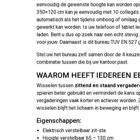
eenvoudig de gewenste hoogte kan worden opge
350×120 cm kan je eenvoudig met 10 collega’s aa
automatisch als het tijdens omhoog of omlaag 
gewerkt kan worden. Is uw telefoon of tablet l
laden. Bent u dus op zoek naar een echt stevig 
voor jouw. Daarnaast is dit bureau TUV EN 527
Stel uw het bureau zelf samen door de 4 keuzen
combinatie tussen die bij uw kantoor past.
WAAROM HEEFT IEDEREEN EE
Wisselen tussen
zittend en staand vergader
spieren beter gebruikt en vermindert de kans o
vergaderingen vaak korter en actiever worden. Z
wisselen blijft het lichaam in beweging en blij
Eigenschappen:
Elektrisch verstelbaar zit-sta
Hoogte verstelbaar 65 – 130 cm