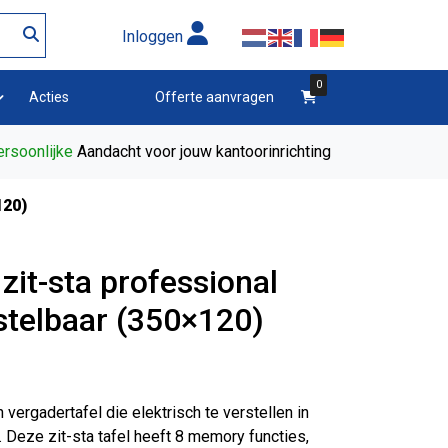
Inloggen
0
winkelwagen
Acties
Offerte aanvragen
rsoonlijke
Aandacht voor jouw kantoorinrichting
120)
zit-sta professional
rstelbaar (350×120)
 vergadertafel die elektrisch te verstellen in
 Deze zit-sta tafel heeft 8 memory functies,