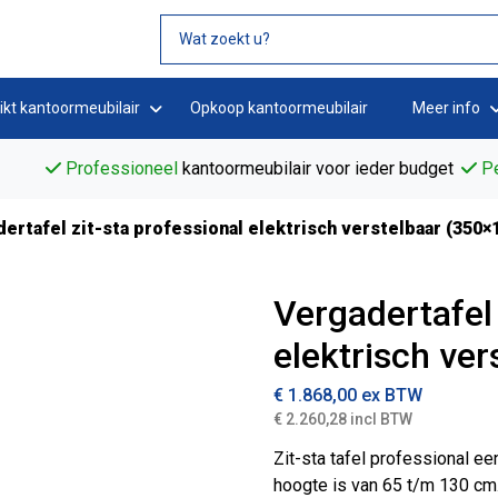
ikt kantoormeubilair
Opkoop kantoormeubilair
Meer info
Professioneel
kantoormeubilair voor ieder budget
Pe
ertafel zit-sta professional elektrisch verstelbaar (350×
Vergadertafel 
elektrisch ve
€
1.868,00
ex BTW
€ 2.260,28 incl BTW
Zit-sta tafel professional een
hoogte is van 65 t/m 130 cm.