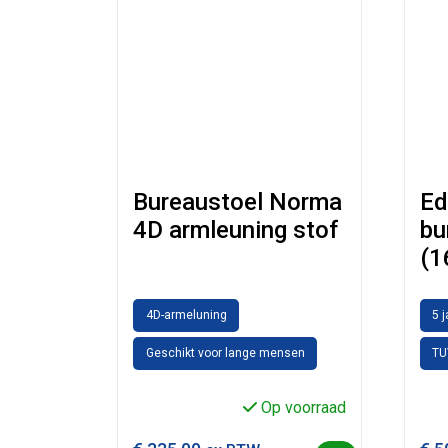
Bureaustoel Norma
Ed
4D armleuning stof
bu
(1
4D-armeluning
5 
Geschikt voor lange mensen
TU
Op voorraad