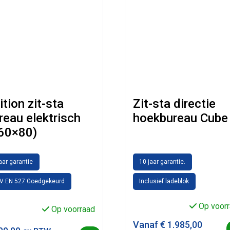
ition zit-sta
Zit-sta directie
reau elektrisch
hoekbureau Cube
60×80)
jaar garantie
10 jaar garantie.
V EN 527 Goedgekeurd
Inclusief ladeblok
Op voorr
Op voorraad
Vanaf
€
1.985,00