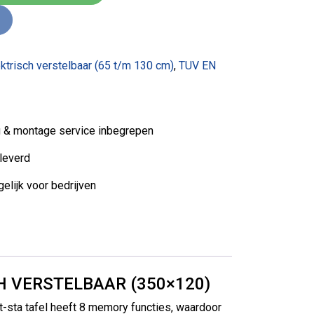
ektrisch verstelbaar (65 t/m 130 cm)
,
TUV EN
ng & montage service inbegrepen
leverd
elijk voor bedrijven
H VERSTELBAAR (350×120)
it-sta tafel heeft 8 memory functies, waardoor