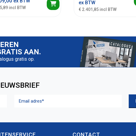
09,00
ex BTW
ex BTW
5,89 incl BTW
€ 2.401,85 incl BTW
IEREN
RATIS AAN.
talogus gratis op.
IEUWSBRIEF
Email
adres
(Vereist)
NTENSERVICE
CONTACT