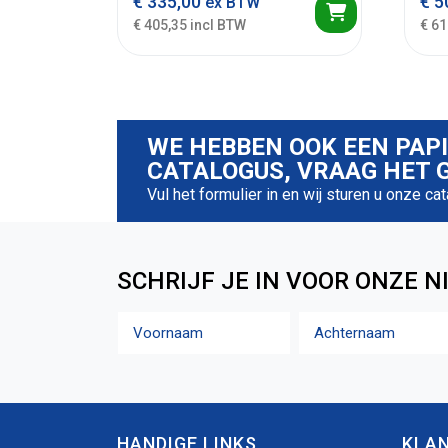
€
335,00
€
5
ex BTW
€ 405,35 incl BTW
€ 61
WE HEBBEN OOK EEN PAP
CATALOGUS, VRAAG HET G
Vul het formulier in en wij sturen u onze ca
SCHRIJF JE IN VOOR ONZE N
Naam
Voornaam
Achternaam
HANDIGE LINKS
KLA