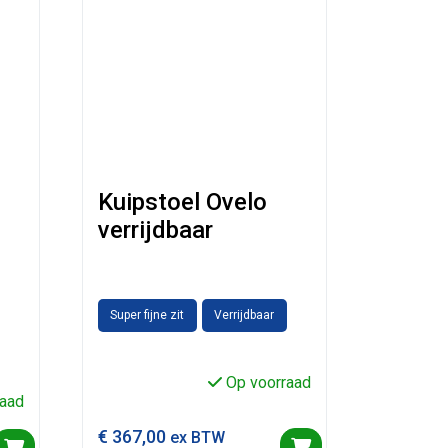
Kuipstoel Ovelo
verrijdbaar
Super fijne zit
Verrijdbaar
Op voorraad
aad
€
367,00
ex BTW