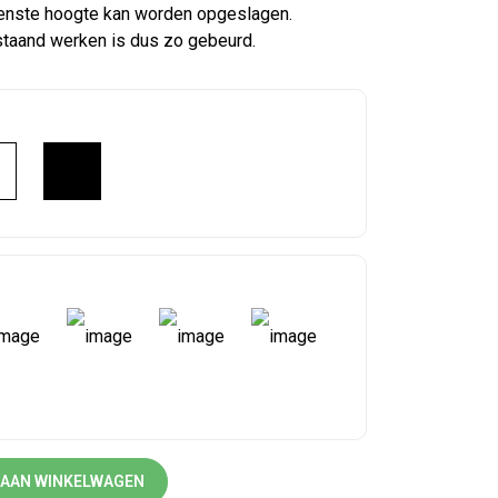
nste hoogte kan worden opgeslagen.
staand werken is dus zo gebeurd.
ional elektrisch verstelbaar (350×120) aantal
 AAN WINKELWAGEN