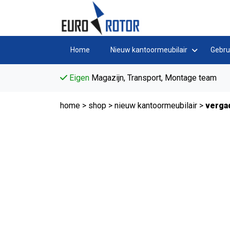
Home
Nieuw kantoormeubilair
Gebru
Eigen
Magazijn, Transport, Montage team
home
>
shop
>
nieuw kantoormeubilair
>
vergad