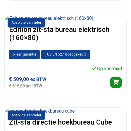
Absolute aanrader
Edition zit-sta bureau elektrisch
(160×80)
5 jaar garantie
TUV EN 527 Goedgekeurd
Op voorraad
€
509,00
ex BTW
€ 615,89 incl BTW
Absolute aanrader
Zit-sta directie hoekbureau Cube