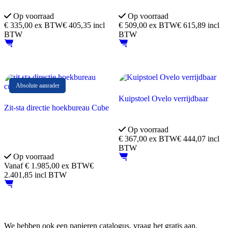
Geschikt voor lange mensen
TUV EN 527 Goedgekeurd
Op voorraad
Op voorraad
€
335,00
ex BTW
€ 405,35 incl
€
509,00
ex BTW
€ 615,89 incl
BTW
BTW
Absolute aanrader
Kuipstoel Ovelo verrijdbaar
Zit-sta directie hoekbureau Cube
Super fijne zit
Verrijdbaar
10 jaar garantie.
Op voorraad
€
367,00
ex BTW
€ 444,07 incl
Inclusief ladeblok
BTW
Op voorraad
Vanaf
€
1.985,00
ex BTW
€
2.401,85 incl BTW
We hebben ook een papieren catalogus, vraag het gratis aan.