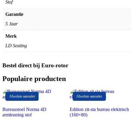
Stof
Garantie
5 Jaar
Merk
LD Seating
Bestel direct bij Euro-rotor
Populaire producten
Absolute aanrader
Absolute aanrader
Bureaustoel Norma 4D
Edition zit-sta bureau elektrisch
armleuning stof
(160×80)
4D-armeluning
5 jaar garantie