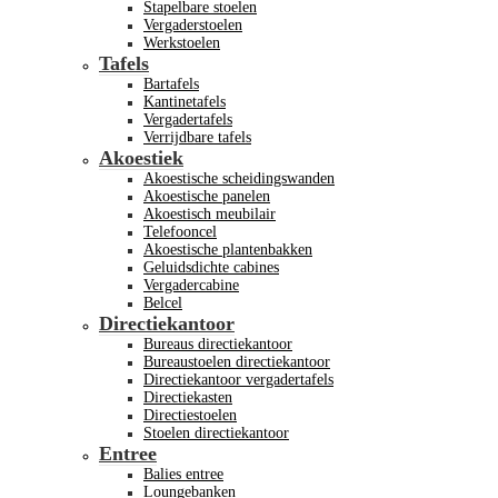
Stapelbare stoelen
Vergaderstoelen
Werkstoelen
Tafels
Bartafels
Kantinetafels
Vergadertafels
Verrijdbare tafels
Akoestiek
Akoestische scheidingswanden
Akoestische panelen
Akoestisch meubilair
Telefooncel
Akoestische plantenbakken
Geluidsdichte cabines
Vergadercabine
Belcel
Directiekantoor
Bureaus directiekantoor
Bureaustoelen directiekantoor
Directiekantoor vergadertafels
Directiekasten
Directiestoelen
Stoelen directiekantoor
Entree
Balies entree
Loungebanken