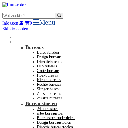
Menu
Inloggen
0
Skip to content
Home
Nieuw kantoormeubilair
Bureaus
Bureaubladen
Design bureaus
Directiebureaus
Duo bureaus
Grote bureaus
Hoekbureaus
Kleine bureaus
Rechte bureaus
Slinger bureau
Zit-sta bureaus
Zwarte bureaus
Bureaustoelen
24-uurs stoel
arbo bureaustoel
Bureaustoel onderdelen
Design bureaustoelen
Directie bureaustoelen