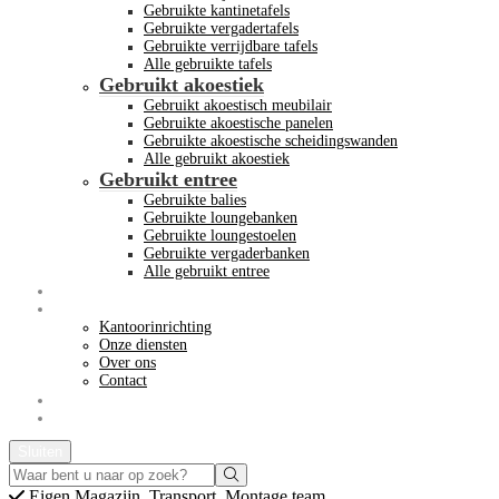
Gebruikte kantinetafels
Gebruikte vergadertafels
Gebruikte verrijdbare tafels
Alle gebruikte tafels
Gebruikt akoestiek
Gebruikt akoestisch meubilair
Gebruikte akoestische panelen
Gebruikte akoestische scheidingswanden
Alle gebruikt akoestiek
Gebruikt entree
Gebruikte balies
Gebruikte loungebanken
Gebruikte loungestoelen
Gebruikte vergaderbanken
Alle gebruikt entree
Opkoop kantoormeubilair
Meer info
Kantoorinrichting
Onze diensten
Over ons
Contact
Acties
Offerte aanvragen
Sluiten
Eigen
Magazijn, Transport, Montage team