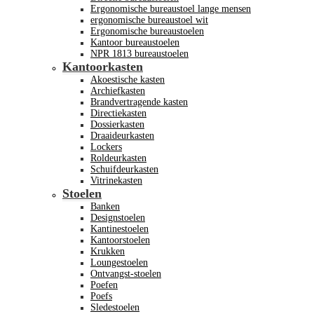
Ergonomische bureaustoel lange mensen
ergonomische bureaustoel wit
Ergonomische bureaustoelen
Kantoor bureaustoelen
NPR 1813 bureaustoelen
Kantoorkasten
Akoestische kasten
Archiefkasten
Brandvertragende kasten
Directiekasten
Dossierkasten
Draaideurkasten
Lockers
Roldeurkasten
Schuifdeurkasten
Vitrinekasten
Stoelen
Banken
Designstoelen
Kantinestoelen
Kantoorstoelen
Krukken
Loungestoelen
Ontvangst-stoelen
Poefen
Poefs
Sledestoelen