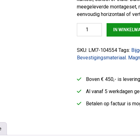
meegeleverde montageset, ma
eenvoudig horizontaal of vert
Whiteboard glas – wit – 90×
IN WINKELW
SKU:
LM7-104554
Tags:
Bij
Bevestigingsmateriaal. Mag
Boven € 450,- is leveri
Al vanaf 5 werkdagen ge
Betalen op factuur is mog
e