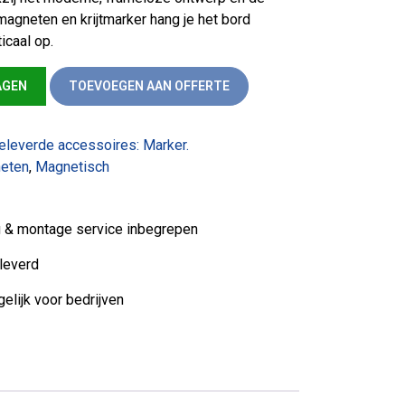
gneten en krijtmarker hang je het bord
icaal op.
120 aantal
AGEN
TOEVOEGEN AAN OFFERTE
geleverde accessoires: Marker.
neten
,
Magnetisch
ng & montage service inbegrepen
leverd
elijk voor bedrijven