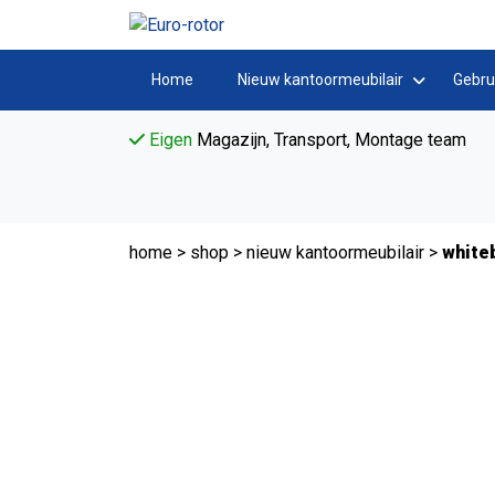
Home
Nieuw kantoormeubilair
Gebru
Eigen
Magazijn, Transport, Montage team
home
>
shop
>
nieuw kantoormeubilair
>
whiteb