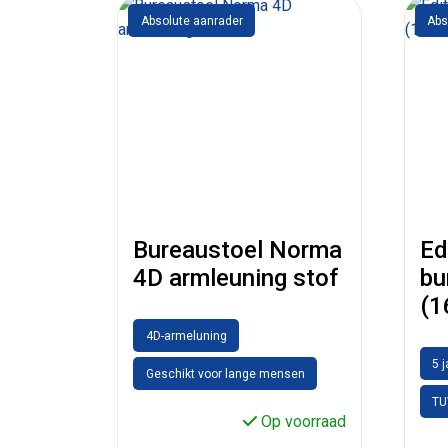
Absolute aanrader
Abs
Bureaustoel Norma
Ed
4D armleuning stof
bu
(1
4D-armeluning
5 
Geschikt voor lange mensen
TU
Op voorraad