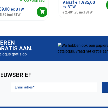
Op voorraad
Vanaf
€
1.985,00
ex BTW
09,00
ex BTW
€ 2.401,85 incl BTW
5,89 incl BTW
IEREN
RATIS AAN.
talogus gratis op.
IEUWSBRIEF
Email
adres
(Vereist)