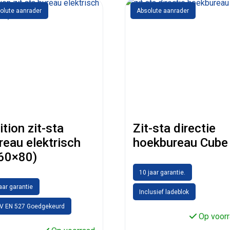
olute aanrader
Absolute aanrader
ition zit-sta
Zit-sta directie
reau elektrisch
hoekbureau Cube
60×80)
10 jaar garantie.
jaar garantie
Inclusief ladeblok
V EN 527 Goedgekeurd
Op voorr