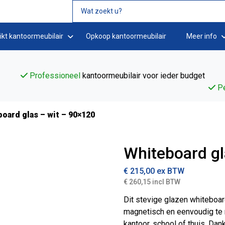
ikt kantoormeubilair
Opkoop kantoormeubilair
Meer info
Professioneel
kantoormeubilair voor ieder budget
Pe
oard glas – wit – 90×120
Whiteboard gl
€
215,00
ex BTW
€ 260,15 incl BTW
Dit stevige glazen whiteboar
magnetisch en eenvoudig te r
kantoor, school of thuis. Da