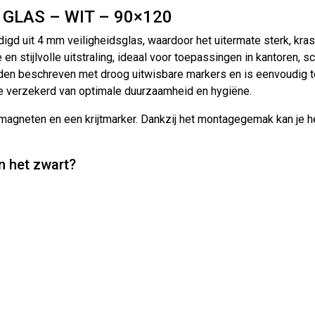
GLAS – WIT – 90×120
gd uit 4 mm veiligheidsglas, waardoor het uitermate sterk, kras
 stijlvolle uitstraling, ideaal voor toepassingen in kantoren, sc
n beschreven met droog uitwisbare markers en is eenvoudig te r
je verzekerd van optimale duurzaamheid en hygiëne.
magneten en een krijtmarker. Dankzij het montagegemak kan je he
in het zwart?