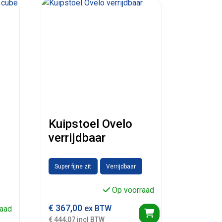
Kuipstoel Ovelo
verrijdbaar
Super fijne zit
Verrijdbaar
Op voorraad
€
367,00
ex BTW
aad
€ 444,07 incl BTW