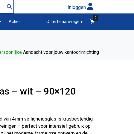
Inloggen
0
winkelwagen
Acties
Offerte aanvragen
rsoonlijke
Aandacht voor jouw kantoorinrichting
as – wit – 90×120
d van 4 mm veiligheidsglas is krasbestendig,
einigen – perfect voor intensief gebruik op
nkzij het moderne, frameloze ontwerp en de