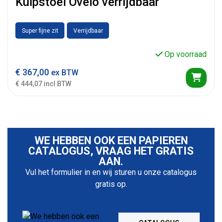
Kuipstoel Ovelo verrijdbaar
Super fijne zit
Verrijdbaar
Op voorraad
€
367,00
ex BTW
€ 444,07 incl BTW
WE HEBBEN OOK EEN PAPIEREN
CATALOGUS, VRAAG HET GRATIS
AAN.
Vul het formulier in en wij sturen u onze catalogus
gratis op.