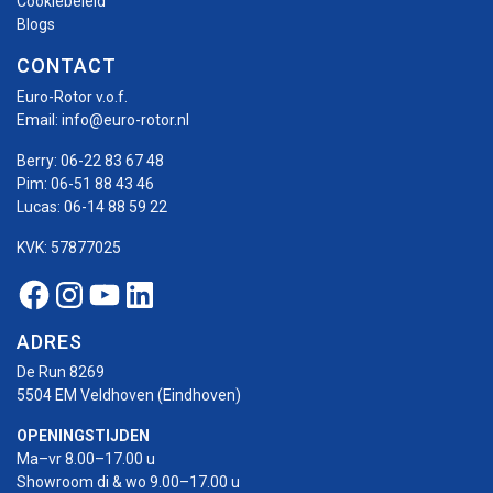
Cookiebeleid
Blogs
CONTACT
Euro-Rotor v.o.f.
Email:
info@euro-rotor.nl
Berry:
06-22 83 67 48
Pim:
06-51 88 43 46
Lucas:
06-14 88 59 22
KVK: 57877025
Facebook Euro-rotor
Instagram Euro-rotor
Youtube Euro-rotor
Linkedin Euro-rotor
ADRES
De Run 8269
5504 EM Veldhoven (Eindhoven)
OPENINGSTIJDEN
Ma–vr 8.00–17.00 u
Showroom di & wo 9.00–17.00 u