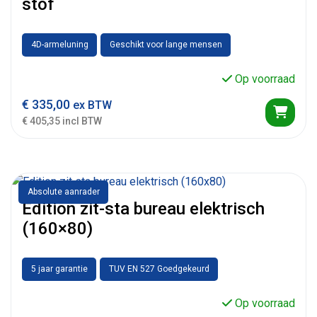
stof
4D-armeluning
Geschikt voor lange mensen
Op voorraad
€
335,00
ex BTW
€ 405,35 incl BTW
Absolute aanrader
Edition zit-sta bureau elektrisch
(160×80)
5 jaar garantie
TUV EN 527 Goedgekeurd
Op voorraad