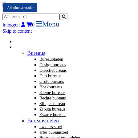
B-keus
Absolute aanrader
Absolute aanrader
Absolute aanrader
Menu
Inloggen
0
Skip to content
Home
Nieuw kantoormeubilair
Bureaus
Bureaubladen
Design bureaus
Directiebureaus
Duo bureaus
Grote bureaus
Hoekbureaus
Kleine bureaus
Rechte bureaus
Slinger bureau
Zit-sta bureaus
Zwarte bureaus
Bureaustoelen
24-uurs stoel
arbo bureaustoel
Bureaustoel onderdelen