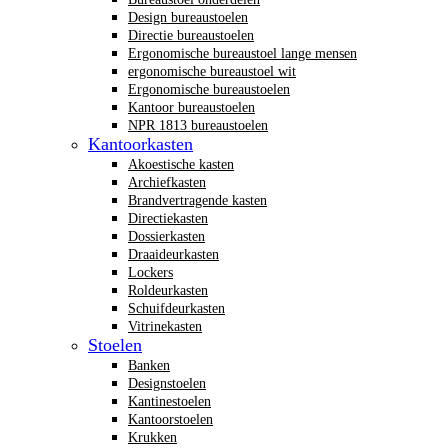
Design bureaustoelen
Directie bureaustoelen
Ergonomische bureaustoel lange mensen
ergonomische bureaustoel wit
Ergonomische bureaustoelen
Kantoor bureaustoelen
NPR 1813 bureaustoelen
Kantoorkasten
Akoestische kasten
Archiefkasten
Brandvertragende kasten
Directiekasten
Dossierkasten
Draaideurkasten
Lockers
Roldeurkasten
Schuifdeurkasten
Vitrinekasten
Stoelen
Banken
Designstoelen
Kantinestoelen
Kantoorstoelen
Krukken