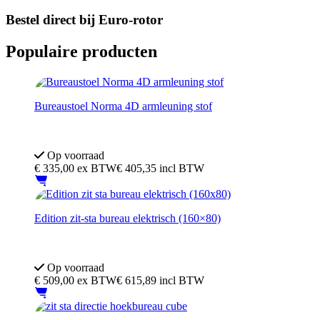
Bestel direct bij Euro-rotor
Populaire producten
Bureaustoel Norma 4D armleuning stof
4D-armeluning
Geschikt voor lange mensen
Op voorraad
€
335,00
ex BTW
€ 405,35 incl BTW
Edition zit-sta bureau elektrisch (160×80)
5 jaar garantie
TUV EN 527 Goedgekeurd
Op voorraad
€
509,00
ex BTW
€ 615,89 incl BTW