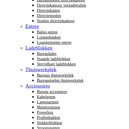
Bureaustoelen directiekantoor
Directiekantoor vergadertafels
Directiekasten
Directiestoelen
Stoelen directiekantoor
Entree
Balies entree
Loungebanken
Loungestoelen entree
Ladeblokken
Bureaulades
Staande ladeblokken
Verrijdbare ladeblokken
Thuiswerkplek
Bureaus thuiswerkplek
Bureaustoelen thuiswerkplek
Accessoires
Bureau accessoires
Kabelgoten
Laptoparmen
Monitorarmen
Powerbox
Prullenbakken
Stekkerblokken
Stroompunten