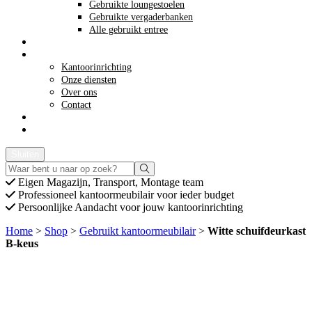
Gebruikte loungestoelen
Gebruikte vergaderbanken
Alle gebruikt entree
Opkoop kantoormeubilair
Meer info
Kantoorinrichting
Onze diensten
Over ons
Contact
Acties
Offerte aanvragen
Sluiten
Eigen
Magazijn, Transport, Montage team
Professioneel
kantoormeubilair voor ieder budget
Persoonlijke
Aandacht voor jouw kantoorinrichting
Home
>
Shop
>
Gebruikt kantoormeubilair
>
Witte schuifdeurkast
B-keus