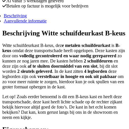
Al vanaf 5 werkdagen geleverd
Betalen op factuur is mogelijk voor bedrijven
Beschrijving
Aanvullende informatie
Beschrijving Witte schuifdeurkast B-keus
Witte schuifdeurkast B-keus, dez
e metalen schuifdeurkast
is
B-
keus
omdat deze transportschade heeft opgelopen. Deze kasten zijn
door ons
volledig gecontroleerd en waar nodig gerepareerd
zo
kunnen ze nog jaren mee. De kasten hebben
2 schuifdeuren
en
deze zijn ook
af te sluiten doormiddel van een slot
, bij dit slot
worden
2 sleutels geleverd
. In de kast zitten
4 legborden
deze
legborden zijn ook
verstelbaar in hoogte en ook uit pakbaar
om
zo voor meer ruimte te zorgen, hierdoor kun je ook spullen van een
groter formaat opbergen in de kast.
Let op! Zoals eerder benoemd is dit een B-keus kast en heeft deze
transportschade, deze kast heeft lichte schade op de rechter zijkant
bekijk hiervoor altijd goed de foto’s. De kast in het echt komen
bekijken? Dat kan, kom gerust langs bij ons in de showroom en
neem een kijkje.