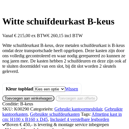
Witte schuifdeurkast B-keus
Vanaf
€
215,00
ex BTW
€ 260,15 incl BTW
Witte schuifdeurkast B-keus, deze metalen schuifdeurkast is B-keus
omdat deze transportschade heeft opgelopen. Deze kasten zijn door
ons volledig gecontroleerd en waar nodig gerepareerd zo kunnen ze
nog jaren mee. De kasten hebben 2 schuifdeuren en deze zijn ook af
te sluiten doormiddel van een slot, bij dit slot worden 2 sleutels
geleverd.
Kleur topblad
Wissen
Witte
Toevoegen aan winkelwagen
Toevoegen aan offerte
schuifdeurkast
Conditie: B-keus
B-
SKU:
K00290
Categorieën:
Gebruikt kantoormeubilair
,
Gebruikte
keus
kantoorkasten
,
Gebruikte schuifdeurkasten
Tags:
Afmeting kast in
aantal
cm: H100 x B160 x D45
,
Inclusief 4 verstelbare legborden
Boven € 450,- is levering & montage service inbegrepen