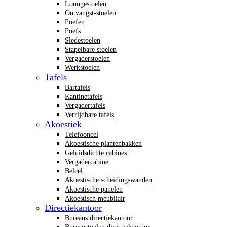
Loungestoelen
Ontvangst-stoelen
Poefen
Poefs
Sledestoelen
Stapelbare stoelen
Vergaderstoelen
Werkstoelen
Tafels
Bartafels
Kantinetafels
Vergadertafels
Verrijdbare tafels
Akoestiek
Telefooncel
Akoestische plantenbakken
Geluidsdichte cabines
Vergadercabine
Belcel
Akoestische scheidingswanden
Akoestische panelen
Akoestisch meubilair
Directiekantoor
Bureaus directiekantoor