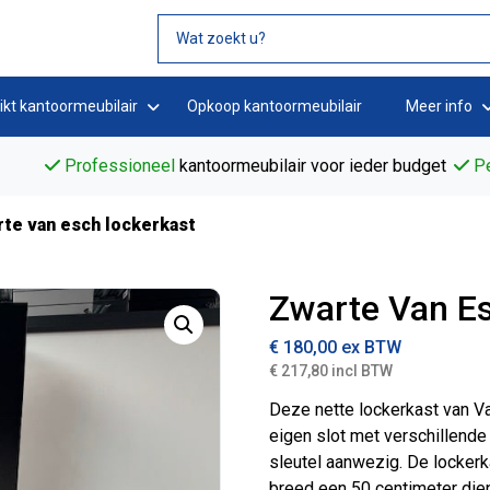
ikt kantoormeubilair
Opkoop kantoormeubilair
Meer info
Professioneel
kantoormeubilair voor ieder budget
Pe
rte van esch lockerkast
Zwarte Van Es
€
180,00
ex BTW
€ 217,80 incl BTW
Deze nette lockerkast van Va
eigen slot met verschillende 
sleutel aanwezig. De lockerk
breed een 50 centimeter diep