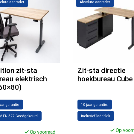
olute aanrader
Absolute aanrader
ition zit-sta
Zit-sta directie
reau elektrisch
hoekbureau Cube
60×80)
jaar garantie
10 jaar garantie.
V EN 527 Goedgekeurd
Inclusief ladeblok
Op voorr
Op voorraad