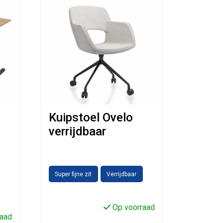
Kuipstoel Ovelo
verrijdbaar
Super fijne zit
Verrijdbaar
Op voorraad
aad