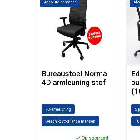
Absolute aanrader
Abs
Bureaustoel Norma
Ed
4D armleuning stof
bu
(1
4D-armeluning
5 
Geschikt voor lange mensen
TU
Op voorraad