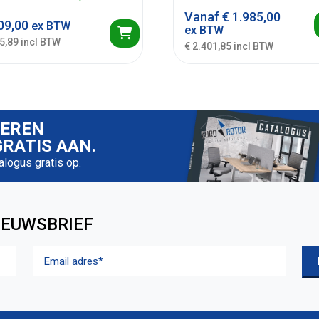
Vanaf
€
1.985,00
09,00
ex BTW
ex BTW
5,89 incl BTW
€ 2.401,85 incl BTW
IEREN
RATIS AAN.
talogus gratis op.
IEUWSBRIEF
Email
adres
(Vereist)