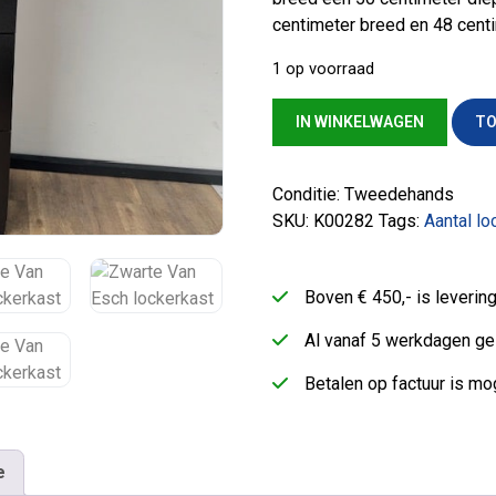
centimeter breed en 48 centi
1 op voorraad
Zwarte Van Esch lockerkast a
IN WINKELWAGEN
TO
Conditie: Tweedehands
SKU:
K00282
Tags:
Aantal lo
Boven € 450,- is leveri
Al vanaf 5 werkdagen ge
Betalen op factuur is mog
e