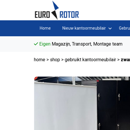
Home
Nieuw kantoormeubilair
Gebru
Eigen
Magazijn, Transport, Montage team
home
>
shop
>
gebruikt kantoormeubilair
>
zwa
Tweedehands