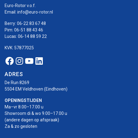
Euro-Rotor v.o.f.
Email:
info@euro-rotor.nl
Berry:
06-22 83 67 48
Pim:
06-51 88 43 46
Lucas:
06-14 88 59 22
KVK: 57877025
Facebook Euro-rotor
Instagram Euro-rotor
Youtube Euro-rotor
Linkedin Euro-rotor
ADRES
De Run 8269
5504 EM Veldhoven (Eindhoven)
OPENINGSTIJDEN
Ma–vr 8.00–17.00 u
Showroom di & wo 9.00–17.00 u
(andere dagen op afspraak)
Za & zo gesloten