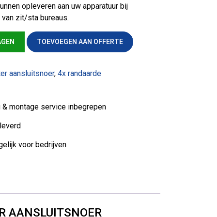
unnen opleveren aan uw apparatuur bij
 van zit/sta bureaus.
ndaarde + 3meter aansluitsnoer aantal
AGEN
TOEVOEGEN AAN OFFERTE
er aansluitsnoer
,
4x randaarde
ng & montage service inbegrepen
leverd
elijk voor bedrijven
R AANSLUITSNOER