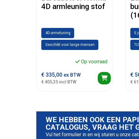
4D armleuning stof
bu
(1
4D-armeluning
5 
Geschikt voor lange mensen
TU
Op voorraad
€
335,00
€
5
ex BTW
€ 405,35 incl BTW
€ 61
WE HEBBEN OOK EEN PAP
CATALOGUS, VRAAG HET G
Vul het formulier in en wij sturen u onze ca