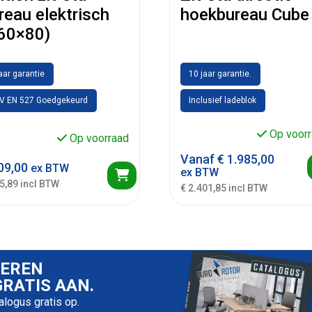
reau elektrisch
hoekbureau Cube
60×80)
jaar garantie
10 jaar garantie.
V EN 527 Goedgekeurd
Inclusief ladeblok
Op voorr
Op voorraad
Vanaf
€
1.985,00
09,00
ex BTW
ex BTW
5,89 incl BTW
€ 2.401,85 incl BTW
IEREN
RATIS AAN.
talogus gratis op.