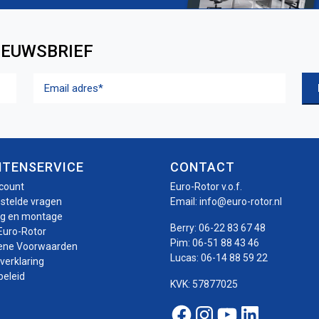
IEUWSBRIEF
Email
adres
(Vereist)
NTENSERVICE
CONTACT
ccount
Euro-Rotor v.o.f.
estelde vragen
Email:
info@euro-rotor.nl
ng en montage
Berry:
06-22 83 67 48
Euro-Rotor
Pim:
06-51 88 43 46
ene Voorwaarden
Lucas:
06-14 88 59 22
verklaring
beleid
KVK: 57877025
Facebook Euro-roto
Instagram Euro-
Youtube Euro
Linkedin E