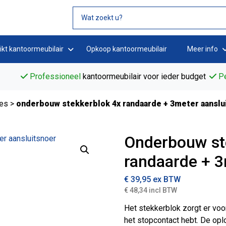
ikt kantoormeubilair
Opkoop kantoormeubilair
Meer info
Professioneel
kantoormeubilair voor ieder budget
Pe
res
>
onderbouw stekkerblok 4x randaarde + 3meter aanslu
Onderbouw st
randaarde + 3
€
39,95
ex BTW
€ 48,34 incl BTW
Het stekkerblok zorgt er voo
het stopcontact hebt. De op