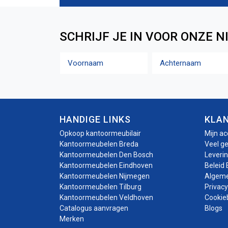
SCHRIJF JE IN VOOR ONZE N
Naam
Voornaam
Achternaam
HANDIGE LINKS
KLA
Opkoop kantoormeubilair
Mijn a
Kantoormeubelen Breda
Veel g
Kantoormeubelen Den Bosch
Leveri
Kantoormeubelen Eindhoven
Beleid 
Kantoormeubelen Nijmegen
Algem
Kantoormeubelen Tilburg
Privacy
Kantoormeubelen Veldhoven
Cookie
Catalogus aanvragen
Blogs
Merken