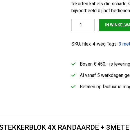
tekorten kabels die schade k
bijvoorbeeld bij het bedienen
Onderbouw stekkerblok 4x ra
IN WINKELW
SKU:
filex-4-weg
Tags:
3 met
Boven € 450,- is leveri
Al vanaf 5 werkdagen ge
Betalen op factuur is mog
STEKKERBLOK 4X RANDAARDE + 3METE