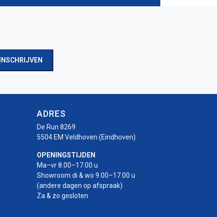
INSCHRIJVEN
ADRES
De Run 8269
5504 EM Veldhoven (Eindhoven)
OPENINGSTIJDEN
Ma–vr 8.00–17.00 u
Showroom di & wo 9.00–17.00 u
(andere dagen op afspraak)
Za & zo gesloten
r
rotor
-rotor
uro-rotor