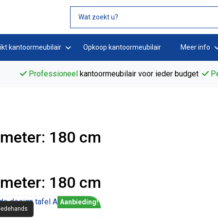
ikt kantoormeubilair
Opkoop kantoormeubilair
Meer info
Professioneel
kantoormeubilair voor ieder budget
Pe
ameter: 180 cm
ameter: 180 cm
Aanbieding!
edehands