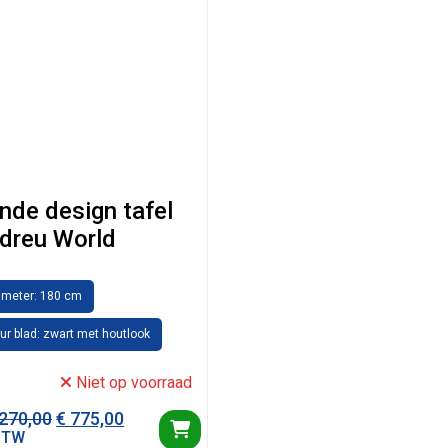
nde design tafel
dreu World
ameter: 180 cm
ur blad: zwart met houtlook
Niet op voorraad
Oorspronkelijke prijs was: € 2.270,00.
Huidige prijs is: € 775,00.
270,00
€
775,00
BTW