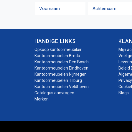
Naam
Voornaam
Achternaam
HANDIGE LINKS
KLA
Opkoop kantoormeubilair
Mijn a
Kantoormeubelen Breda
Veel g
Kantoormeubelen Den Bosch
Leveri
Kantoormeubelen Eindhoven
Beleid 
Kantoormeubelen Nijmegen
Algem
Kantoormeubelen Tilburg
Privacy
Kantoormeubelen Veldhoven
Cookie
Catalogus aanvragen
Blogs
Merken