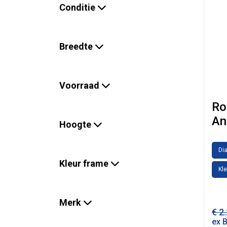
Conditie
Breedte
Voorraad
Ro
An
Hoogte
Di
Kleur frame
Kle
Merk
€
2.
ex 