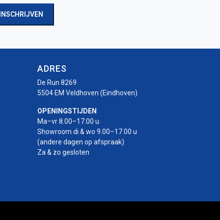
INSCHRIJVEN
ADRES
De Run 8269
5504 EM Veldhoven (Eindhoven)
OPENINGSTIJDEN
Ma–vr 8.00–17.00 u
Showroom di & wo 9.00–17.00 u
(andere dagen op afspraak)
Za & zo gesloten
r
rotor
-rotor
uro-rotor