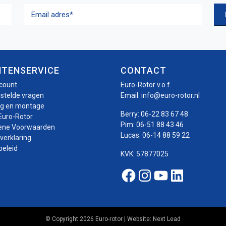
Email
adres
(Vereist)
NTENSERVICE
CONTACT
ccount
Euro-Rotor v.o.f.
estelde vragen
Email:
info@euro-rotor.nl
ng en montage
Berry:
06-22 83 67 48
Euro-Rotor
Pim:
06-51 88 43 46
ene Voorwaarden
Lucas:
06-14 88 59 22
verklaring
beleid
KVK: 57877025
Facebook Euro-roto
Instagram Euro-
Youtube Euro
Linkedin E
© Copyright 2026 Euro-rotor | Website:
Next Lead