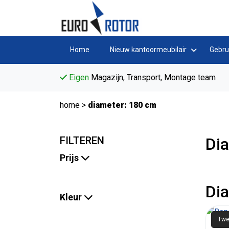
Home
Nieuw kantoormeubilair
Gebru
Eigen
Magazijn, Transport, Montage team
home
>
diameter: 180 cm
FILTEREN
Di
Prijs
Di
Kleur
Twe