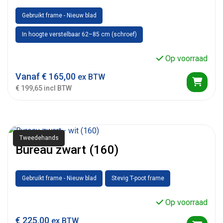
Gebruikt frame - Nieuw blad
In hoogte verstelbaar 62–85 cm (schroef)
Op voorraad
Vanaf
€
165,00
ex BTW
€ 199,65 incl BTW
Tweedehands
Bureau zwart (160)
Gebruikt frame - Nieuw blad
Stevig T-poot frame
Op voorraad
€
225,00
ex BTW