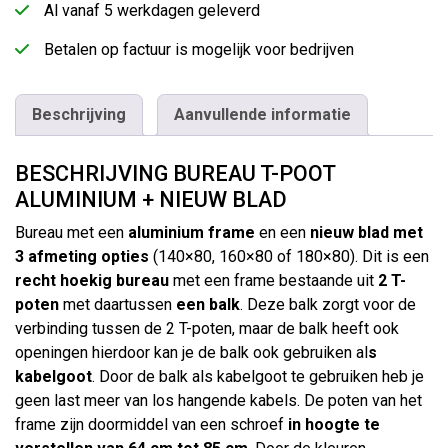
Al vanaf 5 werkdagen geleverd
Betalen op factuur is mogelijk voor bedrijven
Beschrijving
Aanvullende informatie
BESCHRIJVING BUREAU T-POOT
ALUMINIUM + NIEUW BLAD
Bureau met een
aluminium frame
en een
nieuw blad met
3 afmeting opties
(140×80, 160×80 of 180×80). Dit is een
recht hoekig bureau
met een frame bestaande uit
2 T-
poten
met daartussen
een balk
. Deze balk zorgt voor de
verbinding tussen de 2 T-poten, maar de balk heeft ook
openingen hierdoor kan je de balk ook gebruiken al
s
kabelgoot
. Door de balk als kabelgoot te gebruiken heb je
geen last meer van los hangende kabels. De poten van het
frame zijn doormiddel van een schroef
in hoogte te