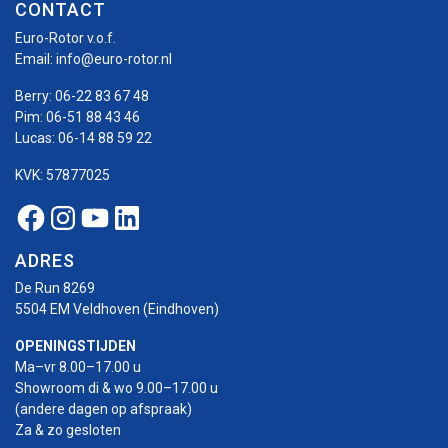
CONTACT
Euro-Rotor v.o.f.
Email:
info@euro-rotor.nl
Berry:
06-22 83 67 48
Pim:
06-51 88 43 46
Lucas:
06-14 88 59 22
KVK: 57877025
Facebook Euro-rotor
Instagram Euro-rotor
Youtube Euro-rotor
Linkedin Euro-rotor
ADRES
De Run 8269
5504 EM Veldhoven (Eindhoven)
OPENINGSTIJDEN
Ma–vr 8.00–17.00 u
Showroom di & wo 9.00–17.00 u
(andere dagen op afspraak)
Za & zo gesloten