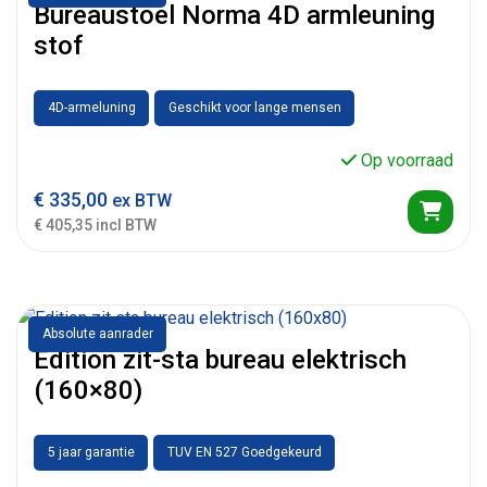
Bureaustoel Norma 4D armleuning
stof
4D-armeluning
Geschikt voor lange mensen
Op voorraad
€
335,00
ex BTW
€ 405,35 incl BTW
Absolute aanrader
Edition zit-sta bureau elektrisch
(160×80)
5 jaar garantie
TUV EN 527 Goedgekeurd