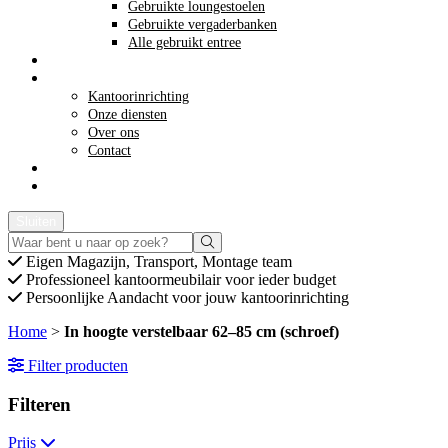
Gebruikte loungestoelen
Gebruikte vergaderbanken
Alle gebruikt entree
Opkoop kantoormeubilair
Meer info
Kantoorinrichting
Onze diensten
Over ons
Contact
Acties
Offerte aanvragen
Sluiten
Eigen
Magazijn, Transport, Montage team
Professioneel
kantoormeubilair voor ieder budget
Persoonlijke
Aandacht voor jouw kantoorinrichting
Home
>
In hoogte verstelbaar 62–85 cm (schroef)
Filter producten
Filteren
Prijs