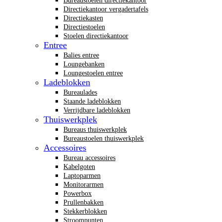
Bureaustoelen directiekantoor
Directiekantoor vergadertafels
Directiekasten
Directiestoelen
Stoelen directiekantoor
Entree
Balies entree
Loungebanken
Loungestoelen entree
Ladeblokken
Bureaulades
Staande ladeblokken
Verrijdbare ladeblokken
Thuiswerkplek
Bureaus thuiswerkplek
Bureaustoelen thuiswerkplek
Accessoires
Bureau accessoires
Kabelgoten
Laptoparmen
Monitorarmen
Powerbox
Prullenbakken
Stekkerblokken
Stroompunten