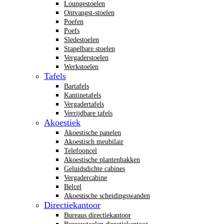
Loungestoelen
Ontvangst-stoelen
Poefen
Poefs
Sledestoelen
Stapelbare stoelen
Vergaderstoelen
Werkstoelen
Tafels
Bartafels
Kantinetafels
Vergadertafels
Verrijdbare tafels
Akoestiek
Akoestische panelen
Akoestisch meubilair
Telefooncel
Akoestische plantenbakken
Geluidsdichte cabines
Vergadercabine
Belcel
Akoestische scheidingswanden
Directiekantoor
Bureaus directiekantoor