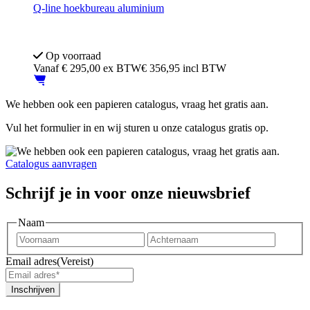
Q-line hoekbureau aluminium
Gebruikt frame - Nieuw blad
In hoogte verstelbaar 62–85 cm (schroef)
Op voorraad
Vanaf
€
295,00
ex BTW
€ 356,95 incl BTW
We hebben ook een papieren catalogus, vraag het gratis aan.
Vul het formulier in en wij sturen u onze catalogus gratis op.
Catalogus aanvragen
Schrijf je in voor onze nieuwsbrief
Naam
Voornaam
Achter
Email adres
(Vereist)
Inschrijven