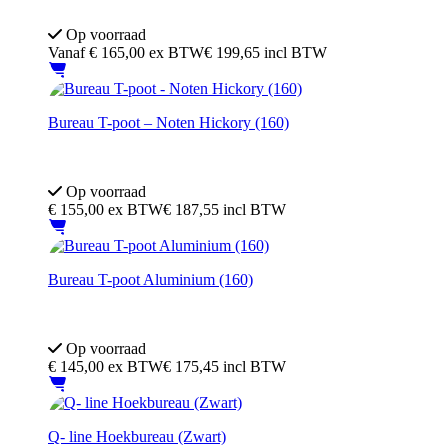
Gebruikt frame - Nieuw blad
In hoogte verstelbaar 62–85 cm (schroef)
Op voorraad
Vanaf
€
165,00
ex BTW
€ 199,65 incl BTW
Bureau T-poot – Noten Hickory (160)
In hoogte verstelbaar 62–85 cm (schroef)
Noten Hickory blad
Op voorraad
€
155,00
ex BTW
€ 187,55 incl BTW
Bureau T-poot Aluminium (160)
In hoogte verstelbaar 62–85 cm (schroef)
Logan Eiken blad
Op voorraad
€
145,00
ex BTW
€ 175,45 incl BTW
Q- line Hoekbureau (Zwart)