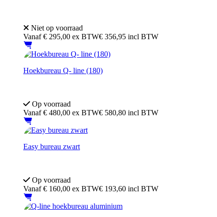
Gebruikt frame - Nieuw blad
In hoogte verstelbaar 62–85 cm (schroef)
Niet op voorraad
Vanaf
€
295,00
ex BTW
€ 356,95 incl BTW
Hoekbureau Q- line (180)
5 jaar garantie
In hoogte verstelbaar 62–85 cm (schroef)
Op voorraad
Vanaf
€
480,00
ex BTW
€ 580,80 incl BTW
Easy bureau zwart
Gebruikt frame - Nieuw blad
In hoogte verstelbaar 62–85 cm (schroef)
Op voorraad
Vanaf
€
160,00
ex BTW
€ 193,60 incl BTW