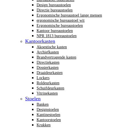
Design bureaustoelen
Directie bureaustoelen
Ergonomische bureaustoel lange mensen
ergonomische bureaustoel wit
Ergonomische bureaustoelen
Kantoor bureaustoelen
NPR 1813 bureaustoelen
Kantoorkasten
Akoestische kasten
Archiefkasten
Brandvertragende kasten
Directiekasten
Dossierkasten
Draaideurkasten
Lockers
Roldeurkasten
Schuifdeurkasten
Vitrinekasten
Stoelen
Banken
Designstoelen
Kantinestoelen
Kantoorstoelen
Krukken