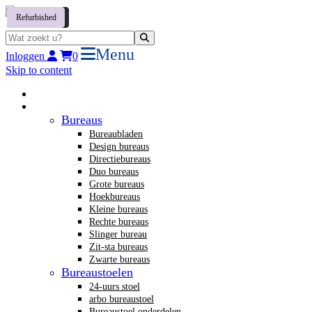
Tweedehands
Refurbished
Refurbished
Tweedehands
Tweedehands
Refurbished
Refurbished
Menu
Inloggen
0
Skip to content
Home
Nieuw kantoormeubilair
Bureaus
Bureaubladen
Design bureaus
Directiebureaus
Duo bureaus
Grote bureaus
Hoekbureaus
Kleine bureaus
Rechte bureaus
Slinger bureau
Zit-sta bureaus
Zwarte bureaus
Bureaustoelen
24-uurs stoel
arbo bureaustoel
Bureaustoel onderdelen