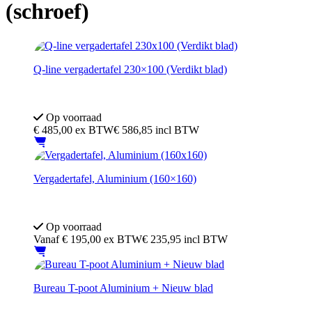
(schroef)
Q-line vergadertafel 230×100 (Verdikt blad)
In hoogte verstelbaar 62–85 cm (schroef)
Kleur blad: Robson eiken
Op voorraad
€
485,00
ex BTW
€ 586,85 incl BTW
Vergadertafel, Aluminium (160×160)
Afmeting 160x160 cm
In hoogte verstelbaar 62–85 cm (schroef)
Op voorraad
Vanaf
€
195,00
ex BTW
€ 235,95 incl BTW
Bureau T-poot Aluminium + Nieuw blad