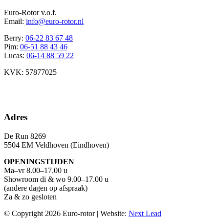
Euro-Rotor v.o.f.
Email:
info@euro-rotor.nl
Berry:
06-22 83 67 48
Pim:
06-51 88 43 46
Lucas:
06-14 88 59 22
KVK: 57877025
Facebook Euro-rotor
Instagram Euro-rotor
Youtube Euro-rotor
Linkedin Euro-rotor
Adres
De Run 8269
5504 EM Veldhoven (Eindhoven)
OPENINGSTIJDEN
Ma–vr 8.00–17.00 u
Showroom di & wo 9.00–17.00 u
(andere dagen op afspraak)
Za & zo gesloten
© Copyright 2026 Euro-rotor | Website:
Next Lead