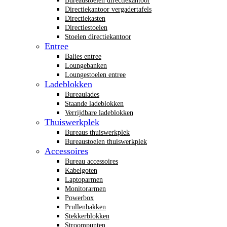
Bureaustoelen directiekantoor
Directiekantoor vergadertafels
Directiekasten
Directiestoelen
Stoelen directiekantoor
Entree
Balies entree
Loungebanken
Loungestoelen entree
Ladeblokken
Bureaulades
Staande ladeblokken
Verrijdbare ladeblokken
Thuiswerkplek
Bureaus thuiswerkplek
Bureaustoelen thuiswerkplek
Accessoires
Bureau accessoires
Kabelgoten
Laptoparmen
Monitorarmen
Powerbox
Prullenbakken
Stekkerblokken
Stroompunten