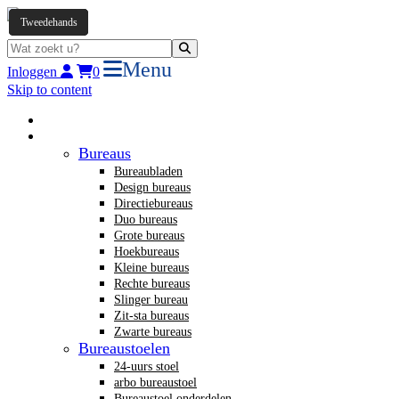
Tweedehands
Tweedehands
Refurbished
Tweedehands
Tweedehands
Tweedehands
Menu
Inloggen
0
Skip to content
Home
Nieuw kantoormeubilair
Bureaus
Bureaubladen
Design bureaus
Directiebureaus
Duo bureaus
Grote bureaus
Hoekbureaus
Kleine bureaus
Rechte bureaus
Slinger bureau
Zit-sta bureaus
Zwarte bureaus
Bureaustoelen
24-uurs stoel
arbo bureaustoel
Bureaustoel onderdelen