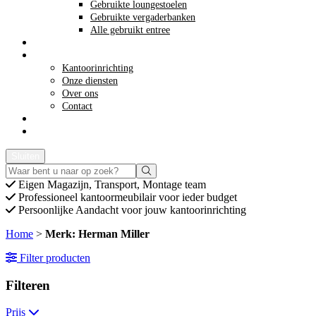
Gebruikte loungestoelen
Gebruikte vergaderbanken
Alle gebruikt entree
Opkoop kantoormeubilair
Meer info
Kantoorinrichting
Onze diensten
Over ons
Contact
Acties
Offerte aanvragen
Sluiten
Eigen
Magazijn, Transport, Montage team
Professioneel
kantoormeubilair voor ieder budget
Persoonlijke
Aandacht voor jouw kantoorinrichting
Home
>
Merk: Herman Miller
Filter producten
Filteren
Prijs