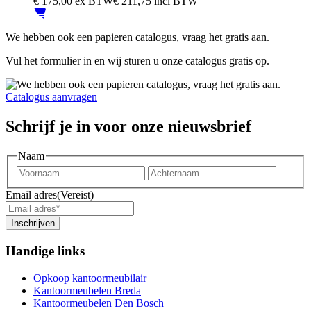
€
175,00
ex BTW
€ 211,75 incl BTW
We hebben ook een papieren catalogus, vraag het gratis aan.
Vul het formulier in en wij sturen u onze catalogus gratis op.
Catalogus aanvragen
Schrijf je in voor onze nieuwsbrief
Naam
Voornaam
Achter
Email adres
(Vereist)
Inschrijven
Handige links
Opkoop kantoormeubilair
Kantoormeubelen Breda
Kantoormeubelen Den Bosch