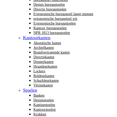
Design bureaustoelen
Directie bureaustoelen
Ergonomische bureaustoel lange mensen
ergonomische bureaustoel wit
Ergonomische bureaustoelen
Kantoor bureaustoelen
NPR 1813 bureaustoelen
Kantoorkasten
Akoestische kasten
Archiefkasten
Brandvertragende kasten
Directiekasten
Dossierkasten
Draaideurkasten
Lockers
Roldeurkasten
Schuifdeurkasten
Vitrinekasten
Stoelen
Banken
Designstoelen
Kantinestoelen
Kantoorstoelen
Krukken