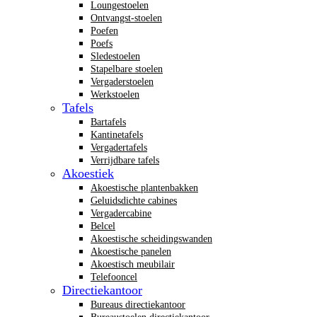
Loungestoelen
Ontvangst-stoelen
Poefen
Poefs
Sledestoelen
Stapelbare stoelen
Vergaderstoelen
Werkstoelen
Tafels
Bartafels
Kantinetafels
Vergadertafels
Verrijdbare tafels
Akoestiek
Akoestische plantenbakken
Geluidsdichte cabines
Vergadercabine
Belcel
Akoestische scheidingswanden
Akoestische panelen
Akoestisch meubilair
Telefooncel
Directiekantoor
Bureaus directiekantoor