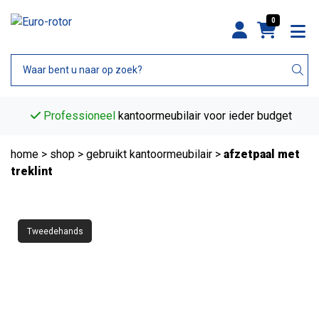
0
Professioneel
kantoormeubilair voor ieder budget
home
>
shop
>
gebruikt kantoormeubilair
>
afzetpaal met
treklint
Tweedehands