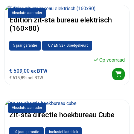
Absolute aanrader
Edition zit-sta bureau elektrisch
(160×80)
5 jaar garantie
TUV EN 527 Goedgekeurd
Op voorraad
€
509,00
ex BTW
€ 615,89 incl BTW
Absolute aanrader
Zit-sta directie hoekbureau Cube
10 jaar garantie.
Inclusief ladeblok