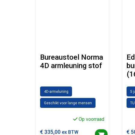
Bureaustoel Norma
Ed
4D armleuning stof
bu
(1
4D-armeluning
5 
Geschikt voor lange mensen
TU
Op voorraad
€
335,00
€
5
ex BTW