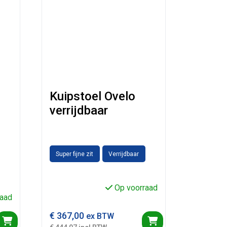
Kuipstoel Ovelo
verrijdbaar
Super fijne zit
Verrijdbaar
Op voorraad
aad
€
367,00
ex BTW