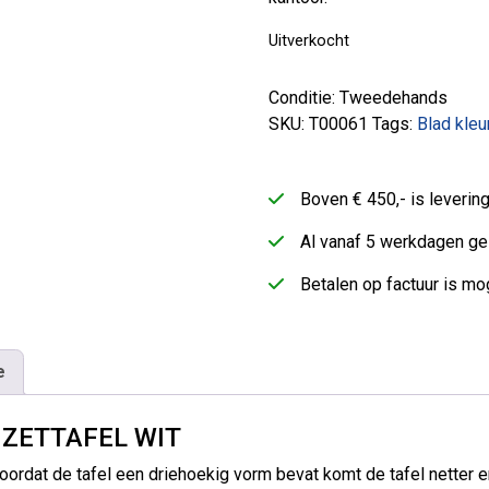
Uitverkocht
Conditie: Tweedehands
SKU:
T00061
Tags:
Blad kleur
Boven € 450,- is leveri
Al vanaf 5 werkdagen ge
Betalen op factuur is mog
e
JZETTAFEL WIT
Doordat de tafel een driehoekig vorm bevat komt de tafel netter e