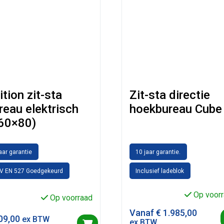
ition zit-sta
Zit-sta directie
reau elektrisch
hoekbureau Cube
60×80)
jaar garantie
10 jaar garantie.
V EN 527 Goedgekeurd
Inclusief ladeblok
Op voorr
Op voorraad
Vanaf
€
1.985,00
09,00
ex BTW
ex BTW