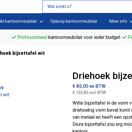
ikt kantoormeubilair
Opkoop kantoormeubilair
Meer info
Professioneel
kantoormeubilair voor ieder budget
Pe
hoek bijzettafel wit
Driehoek bijze
€
85,00
ex BTW
€ 102,85 incl BTW
Witte bijzettafel in de vorm 
driehoekig vorm bevat komt de
van metaal en heeft een opst
Deze bijzettafel zou erg mooi
kantoor.