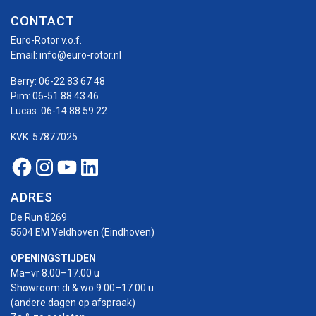
CONTACT
Euro-Rotor v.o.f.
Email:
info@euro-rotor.nl
Berry:
06-22 83 67 48
Pim:
06-51 88 43 46
Lucas:
06-14 88 59 22
KVK: 57877025
Facebook Euro-rotor
Instagram Euro-rotor
Youtube Euro-rotor
Linkedin Euro-rotor
ADRES
De Run 8269
5504 EM Veldhoven (Eindhoven)
OPENINGSTIJDEN
Ma–vr 8.00–17.00 u
Showroom di & wo 9.00–17.00 u
(andere dagen op afspraak)