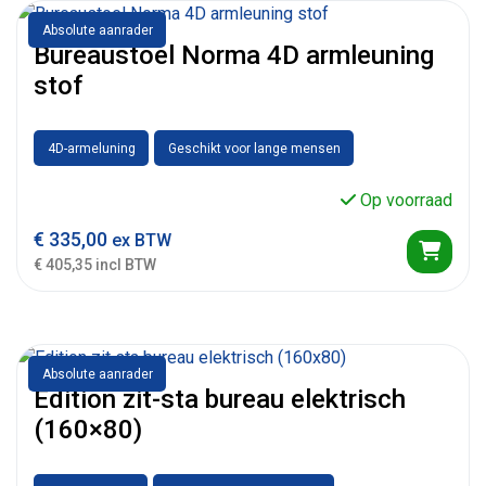
Absolute aanrader
Bureaustoel Norma 4D armleuning
stof
4D-armeluning
Geschikt voor lange mensen
Op voorraad
€
335,00
ex BTW
€ 405,35 incl BTW
Absolute aanrader
Edition zit-sta bureau elektrisch
(160×80)