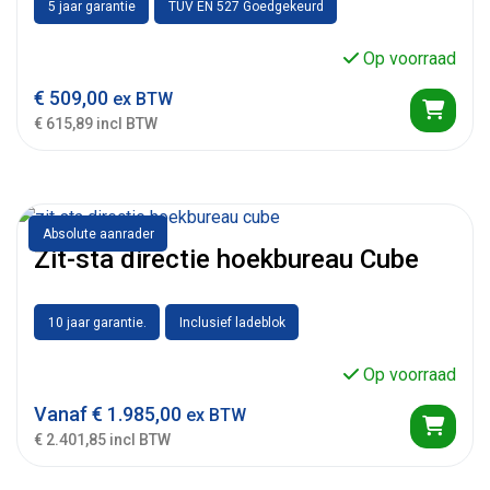
5 jaar garantie
TUV EN 527 Goedgekeurd
Op voorraad
€
509,00
ex BTW
€ 615,89 incl BTW
Absolute aanrader
Zit-sta directie hoekbureau Cube
10 jaar garantie.
Inclusief ladeblok
Op voorraad
Vanaf
€
1.985,00
ex BTW
€ 2.401,85 incl BTW