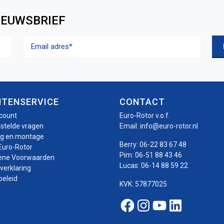
IEUWSBRIEF
Email
adres
(Vereist)
NTENSERVICE
CONTACT
ccount
Euro-Rotor v.o.f.
estelde vragen
Email:
info@euro-rotor.nl
ng en montage
Berry:
06-22 83 67 48
Euro-Rotor
Pim:
06-51 88 43 46
ene Voorwaarden
Lucas:
06-14 88 59 22
verklaring
beleid
KVK: 57877025
Facebook Euro-roto
Instagram Euro-
Youtube Euro
Linkedin E