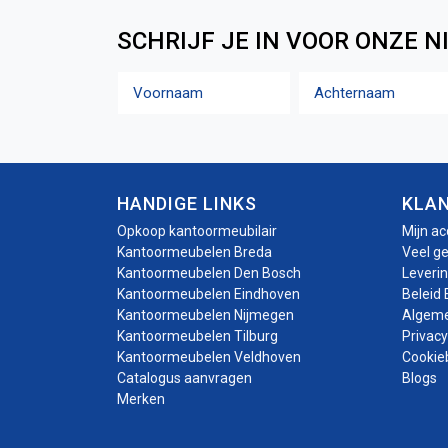
SCHRIJF JE IN VOOR ONZE N
Naam
Voornaam
Achternaam
HANDIGE LINKS
KLA
Opkoop kantoormeubilair
Mijn a
Kantoormeubelen Breda
Veel g
Kantoormeubelen Den Bosch
Leveri
Kantoormeubelen Eindhoven
Beleid 
Kantoormeubelen Nijmegen
Algem
Kantoormeubelen Tilburg
Privacy
Kantoormeubelen Veldhoven
Cookie
Catalogus aanvragen
Blogs
Merken