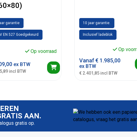
60×80)
jaar garantie
10 jaar garantie.
V EN 527 Goedgekeurd
Inclusief ladeblok
Op voorr
Op voorraad
Vanaf
€
1.985,00
09,00
ex BTW
ex BTW
5,89 incl BTW
€ 2.401,85 incl BTW
IEREN
RATIS AAN.
talogus gratis op.