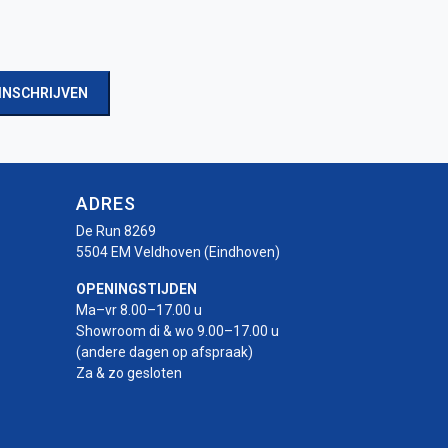
INSCHRIJVEN
ADRES
De Run 8269
5504 EM Veldhoven (Eindhoven)
OPENINGSTIJDEN
Ma–vr 8.00–17.00 u
Showroom di & wo 9.00–17.00 u
(andere dagen op afspraak)
Za & zo gesloten
r
rotor
-rotor
uro-rotor