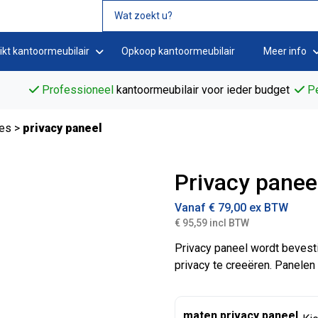
ikt kantoormeubilair
Opkoop kantoormeubilair
Meer info
Professioneel
kantoormeubilair voor ieder budget
Pe
res
>
privacy paneel
Privacy panee
Vanaf
€
79,00
ex BTW
€ 95,59 incl BTW
Privacy paneel wordt bevesti
privacy te creeëren. Panelen
maten privacy paneel