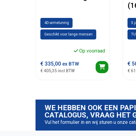
(1
4D-armeluning
5 
Geschikt voor lange mensen
TU
Op voorraad
€
335,00
€
5
ex BTW
€ 405,35 incl BTW
€ 61
WE HEBBEN OOK EEN PAP
CATALOGUS, VRAAG HET G
Vul het formulier in en wij sturen u onze ca