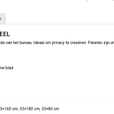
e
EEL
de van het bureau. Ideaal om privacy te creeëren. Panelen zijn u
ine blad
35×160 cm, 35×180 cm, 35×80 cm