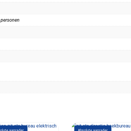
4 personen
olute aanrader
Absolute aanrader