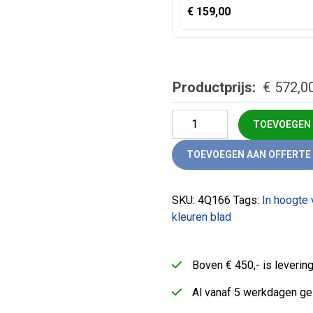
€
159,00
Productprijs:
€
572,0
Q-line vergadertafel (160x16
TOEVOEGEN
TOEVOEGEN AAN OFFERTE
SKU:
4Q166
Tags:
In hoogte
kleuren blad
Boven € 450,- is leveri
Al vanaf 5 werkdagen ge