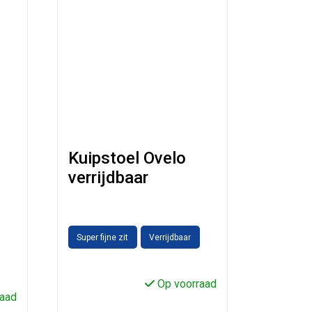
Kuipstoel Ovelo
verrijdbaar
Super fijne zit
Verrijdbaar
Op voorraad
aad