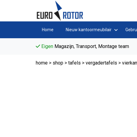
Home
Nieuw kantoormeubilair
Gebru
Eigen
Magazijn, Transport, Montage team
home
>
shop
>
tafels
>
vergadertafels
>
vierkan