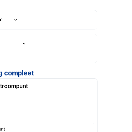
stroompunt
unt