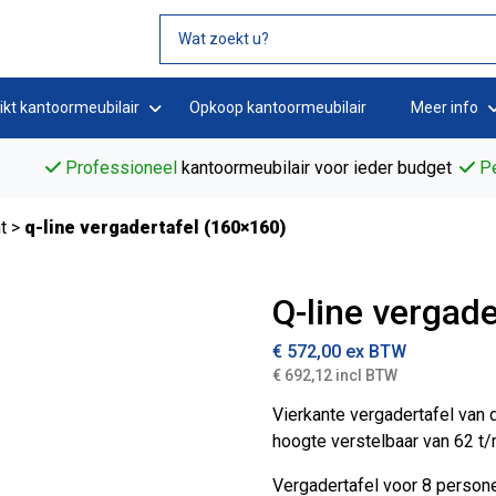
ikt kantoormeubilair
Opkoop kantoormeubilair
Meer info
Professioneel
kantoormeubilair voor ieder budget
Pe
t
>
q-line vergadertafel (160×160)
Q-line vergad
€
572,00
ex BTW
€ 692,12 incl BTW
Vierkante vergadertafel van d
hoogte verstelbaar van 62 t
Vergadertafel voor 8 person