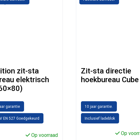
ition zit-sta
Zit-sta directie
reau elektrisch
hoekbureau Cube
60×80)
jaar garantie
10 jaar garantie.
V EN 527 Goedgekeurd
Inclusief ladeblok
Op voorr
Op voorraad