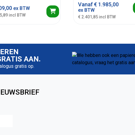
Vanaf
€
1.985,00
09,00
ex BTW
ex BTW
5,89 incl BTW
€ 2.401,85 incl BTW
IEREN
RATIS AAN.
talogus gratis op.
IEUWSBRIEF
Achternaam