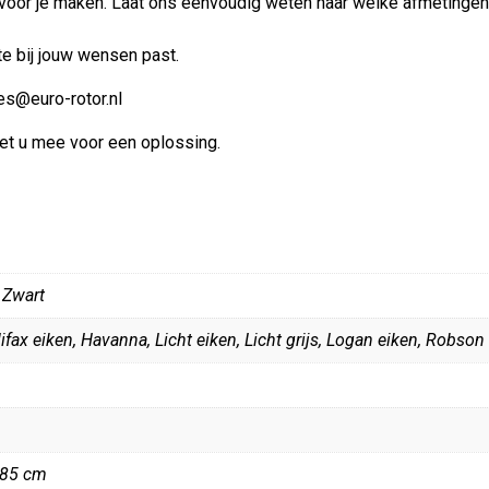
t voor je maken. Laat ons eenvoudig weten naar welke afmetinge
te bij jouw wensen past.
es@euro-rotor.nl
met u mee voor een oplossing.
 Zwart
lifax eiken, Havanna, Licht eiken, Licht grijs, Logan eiken, Robson
 85 cm