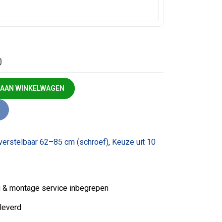
0
0) aantal
 AAN WINKELWAGEN
 verstelbaar 62–85 cm (schroef)
,
Keuze uit 10
ng & montage service inbegrepen
leverd