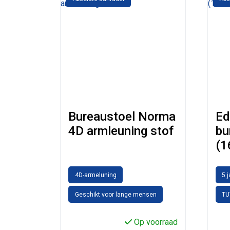
Bureaustoel Norma
Ed
4D armleuning stof
bu
(1
4D-armeluning
5 
Geschikt voor lange mensen
TU
Op voorraad