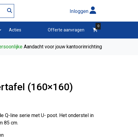
Inloggen
0
winkelwagen
Acties
Offerte aanvragen
rsoonlijke
Aandacht voor jouw kantoorinrichting
ertafel (160×160)
e Q-line serie met U- poot. Het onderstel in
/m 85 cm.
en