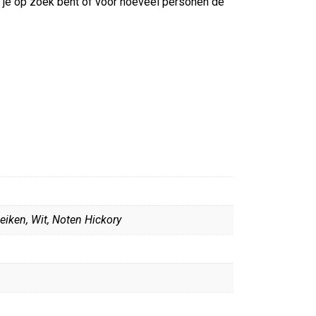
n je op zoek bent of voor hoeveel personen de
 eiken, Wit, Noten Hickory