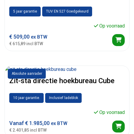
5 jaar garantie
TUV EN 527 Goedgekeurd
Op voorraad
€
509,00
ex BTW
€ 615,89 incl BTW
Absolute aanrader
Zit-sta directie hoekbureau Cube
10 jaar garantie.
Inclusief ladeblok
Op voorraad
Vanaf
€
1.985,00
ex BTW
€ 2.401,85 incl BTW