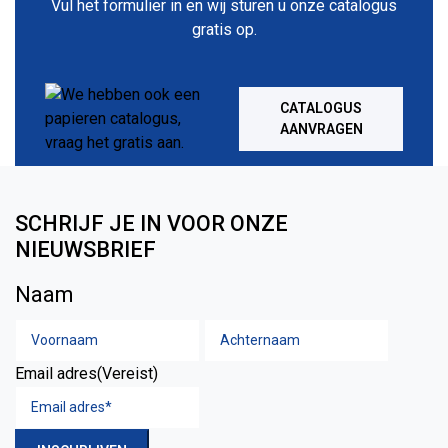
Vul het formulier in en wij sturen u onze catalogus
gratis op.
CATALOGUS
AANVRAGEN
SCHRIJF JE IN VOOR ONZE
NIEUWSBRIEF
Naam
Voornaam
Achtern
Email adres
(Vereist)