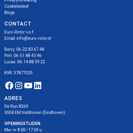
Privacyverklaring
Cookiebeleid
Blogs
CONTACT
Euro-Rotor v.o.f.
Email:
info@euro-rotor.nl
Berry:
06-22 83 67 48
Pim:
06-51 88 43 46
Lucas:
06-14 88 59 22
KVK: 57877025
Facebook Euro-rotor
Instagram Euro-rotor
Youtube Euro-rotor
Linkedin Euro-rotor
ADRES
De Run 8269
5504 EM Veldhoven (Eindhoven)
OPENINGSTIJDEN
Ma–vr 8.00–17.00 u