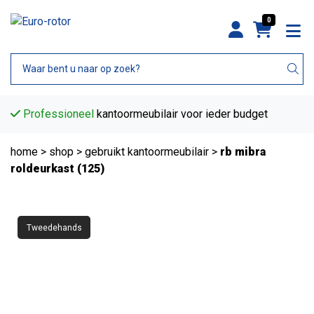
0
Professioneel
kantoormeubilair voor ieder budget
home
>
shop
>
gebruikt kantoormeubilair
>
rb mibra
roldeurkast (125)
Tweedehands