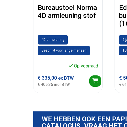
Bureaustoel Norma
Ed
4D armleuning stof
bu
(1
4D-armeluning
5 
Geschikt voor lange mensen
TU
Op voorraad
€
335,00
€
5
ex BTW
€ 405,35 incl BTW
€ 61
WE HEBBEN OOK EEN PAP
CATALOGUS, VRAAG HET G