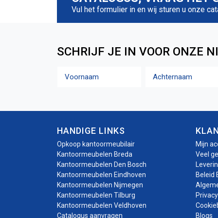
Vul het formulier in en wij sturen u onze ca
SCHRIJF JE IN VOOR ONZE N
Naam
Voornaam
Achternaam
HANDIGE LINKS
KLA
Opkoop kantoormeubilair
Mijn a
Kantoormeubelen Breda
Veel g
Kantoormeubelen Den Bosch
Leveri
Kantoormeubelen Eindhoven
Beleid 
Kantoormeubelen Nijmegen
Algem
Kantoormeubelen Tilburg
Privacy
Kantoormeubelen Veldhoven
Cookie
Catalogus aanvragen
Blogs