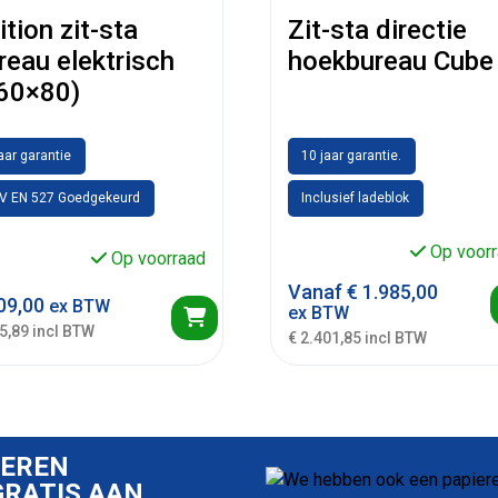
ition zit-sta
Zit-sta directie
reau elektrisch
hoekbureau Cube
60×80)
jaar garantie
10 jaar garantie.
V EN 527 Goedgekeurd
Inclusief ladeblok
Op voorr
Op voorraad
Vanaf
€
1.985,00
09,00
ex BTW
ex BTW
5,89 incl BTW
€ 2.401,85 incl BTW
IEREN
RATIS AAN.