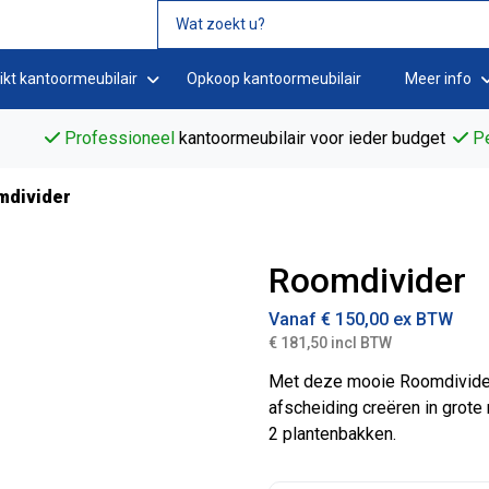
ikt kantoormeubilair
Opkoop kantoormeubilair
Meer info
Professioneel
kantoormeubilair voor ieder budget
Pe
mdivider
Roomdivider
Vanaf
€
150,00
ex BTW
€ 181,50 incl BTW
Met deze mooie Roomdivider
afscheiding creëren in grote
2 plantenbakken.