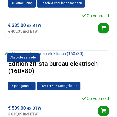
4D-armeluning
Geschikt voor lange mensen
Op voorraad
€
335,00
ex BTW
€ 405,35 incl BTW
Absolute aanrader
Edition zit-sta bureau elektrisch
(160×80)
5 jaar garantie
TUV EN 527 Goedgekeurd
Op voorraad
€
509,00
ex BTW
€ 615,89 incl BTW