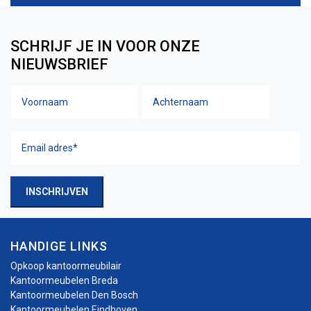
SCHRIJF JE IN VOOR ONZE
NIEUWSBRIEF
Voornaam
Achtern
Naam
Email
adres
(Vereist)
INSCHRIJVEN
HANDIGE LINKS
Opkoop kantoormeubilair
Kantoormeubelen Breda
Kantoormeubelen Den Bosch
Kantoormeubelen Eindhoven