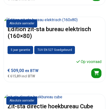
Absolute aanrader
Edition zit-sta bureau elektrisch
(160×80)
5 jaar garantie
TUV EN 527 Goedgekeurd
Op voorraad
€
509,00
ex BTW
€ 615,89 incl BTW
Absolute aanrader
Zit-sta directie hoekbureau Cube