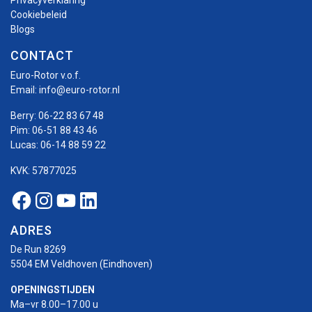
Privacyverklaring
Cookiebeleid
Blogs
CONTACT
Euro-Rotor v.o.f.
Email:
info@euro-rotor.nl
Berry:
06-22 83 67 48
Pim:
06-51 88 43 46
Lucas:
06-14 88 59 22
KVK: 57877025
Facebook Euro-rotor
Instagram Euro-rotor
Youtube Euro-rotor
Linkedin Euro-rotor
ADRES
De Run 8269
5504 EM Veldhoven (Eindhoven)
OPENINGSTIJDEN
Ma–vr 8.00–17.00 u