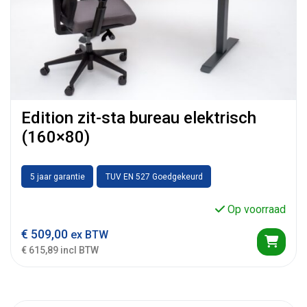
Edition zit-sta bureau elektrisch
(160×80)
5 jaar garantie
TUV EN 527 Goedgekeurd
Op voorraad
€
509,00
ex BTW
€ 615,89 incl BTW