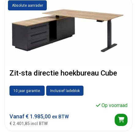
Absolute aanrader
Zit-sta directie hoekbureau Cube
10 jaar garantie.
Inclusief ladeblok
Op voorraad
Vanaf
€
1.985,00
ex BTW
€ 2.401,85 incl BTW