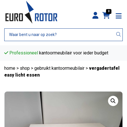
0
fessioneel
kantoormeubilair voor ieder budget
Persoonl
home
>
shop
>
gebruikt kantoormeubilair
>
vergadertafel
easy licht essen
Tweedehands