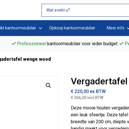
ikt kantoormeubilair
Opkoop kantoormeubilair
Meer info
Professioneel
kantoormeubilair voor ieder budget
Pe
gadertafel wenge wood
Vergadertafe
€
220,00
ex BTW
€ 266,20 incl BTW
Deze mooie houten vergaderta
een leuk sfeertje. Deze taf
breedte van 200 cm, diepte 
handig maakt voor vergaderr