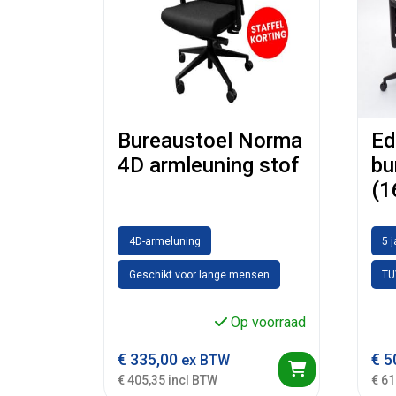
Bureaustoel Norma
Ed
4D armleuning stof
bu
(1
4D-armeluning
5 
Geschikt voor lange mensen
TU
Op voorraad
€
335,00
€
5
ex BTW
€ 405,35 incl BTW
€ 61