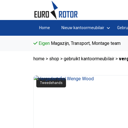
Home
Nieuw kantoormeubilair
Gebru
Eigen
Magazijn, Transport, Montage team
home
>
shop
>
gebruikt kantoormeubilair
>
ver
Tweedehands