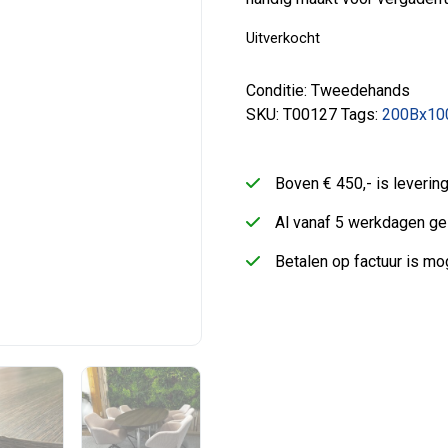
Uitverkocht
Conditie: Tweedehands
SKU:
T00127
Tags:
200Bx10
Boven € 450,- is leveri
Al vanaf 5 werkdagen ge
Betalen op factuur is mog