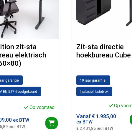
ition zit-sta
Zit-sta directie
reau elektrisch
hoekbureau Cube
60×80)
jaar garantie
10 jaar garantie.
V EN 527 Goedgekeurd
Inclusief ladeblok
Op voorr
Op voorraad
Vanaf
€
1.985,00
09,00
ex BTW
ex BTW
5,89 incl BTW
€ 2.401,85 incl BTW