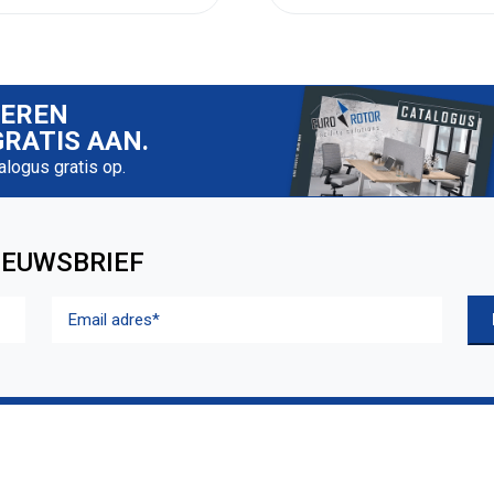
IEREN
RATIS AAN.
talogus gratis op.
IEUWSBRIEF
Email
adres
(Vereist)
NTENSERVICE
CONTACT
ccount
Euro-Rotor v.o.f.