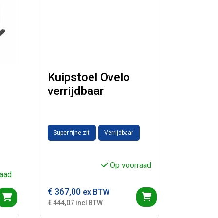
Kuipstoel Ovelo
verrijdbaar
Super fijne zit
Verrijdbaar
Op voorraad
aad
€
367,00
ex BTW
€ 444,07 incl BTW