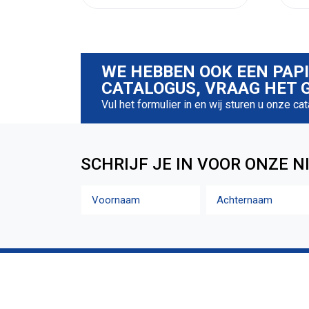
WE HEBBEN OOK EEN PAP
CATALOGUS, VRAAG HET G
Vul het formulier in en wij sturen u onze ca
SCHRIJF JE IN VOOR ONZE N
Naam
Voornaam
Achternaam
HANDIGE LINKS
KLA
Opkoop kantoormeubilair
Mijn a