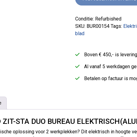
Conditie: Refurbished
SKU:
BUR00154
Tags:
Elektr
blad
Boven € 450,- is leveri
Al vanaf 5 werkdagen ge
Betalen op factuur is mog
e
 ZIT-STA DUO BUREAU ELEKTRISCH(AL
sche oplossing voor 2 werkplekken? Dit elektrisch in hoogte ver