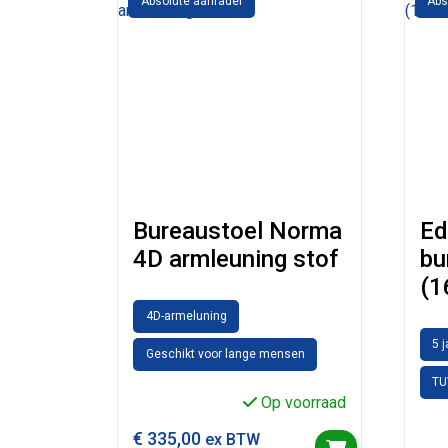
Absolute aanrader
Abs
Bureaustoel Norma
Ed
4D armleuning stof
bu
(1
4D-armeluning
5 
Geschikt voor lange mensen
TU
Op voorraad
€
335,00
ex BTW