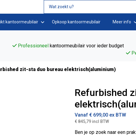
ikt kantoormeubilair
Opkoop kantoormeubilair
Meer info
Professioneel
kantoormeubilair voor ieder budget
Pe
rbished zit-sta duo bureau elektrisch(aluminium)
Refurbished z
elektrisch(al
Vanaf
€
699,00
ex BTW
€ 845,79 incl BTW
Ben je op zoek naar een pra