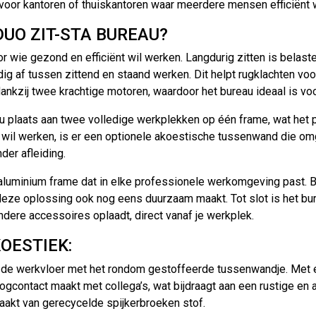
e voor kantoren of thuiskantoren waar meerdere mensen efficiënt 
UO ZIT-STA BUREAU?
 wie gezond en efficiënt wil werken. Langdurig zitten is belast
dig af tussen zittend en staand werken. Dit helpt rugklachten v
dankzij twee krachtige motoren, waardoor het bureau ideaal is v
 plaats aan twee volledige werkplekken op één frame, wat het pe
rust wil werken, is er een optionele akoestische tussenwand die 
der afleiding.
aluminium frame dat in elke professionele werkomgeving past. B
eze oplossing ook nog eens duurzaam maakt. Tot slot is het b
ndere accessoires oplaadt, direct vanaf je werkplek.
OESTIEK:
 de werkvloer met het rondom gestoffeerde tussenwandje. Met 
t oogcontact maakt met collega’s, wat bijdraagt aan een rustige
maakt van gerecycelde spijkerbroeken stof.