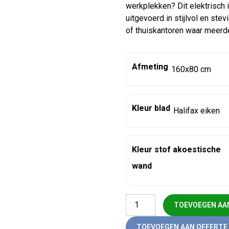
werkplekken? Dit elektrisch 
uitgevoerd in stijlvol en ste
of thuiskantoren waar meerde
Afmeting
Kleur blad
Kleur stof akoestische
wand
Refurbished zit-sta duo bure
TOEVOEGEN AA
TOEVOEGEN AAN OFFERTE