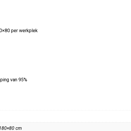
80×80 per werkplek
ping van 95%
 180×80 cm