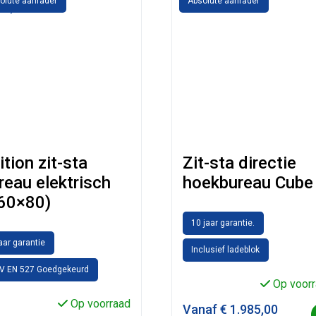
olute aanrader
Absolute aanrader
ition zit-sta
Zit-sta directie
reau elektrisch
hoekbureau Cube
60×80)
10 jaar garantie.
jaar garantie
Inclusief ladeblok
V EN 527 Goedgekeurd
Op voorr
Op voorraad
Vanaf
€
1.985,00