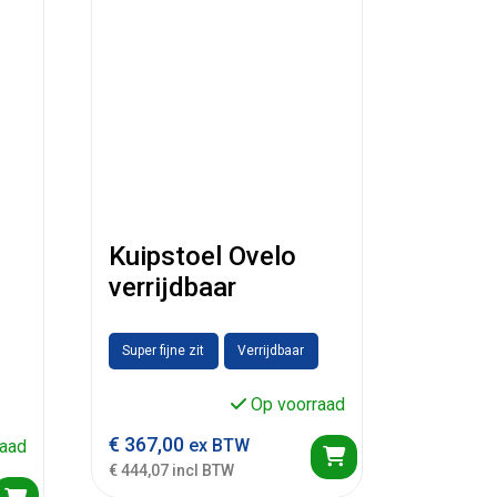
Kuipstoel Ovelo
verrijdbaar
Super fijne zit
Verrijdbaar
Op voorraad
€
367,00
ex BTW
aad
€ 444,07 incl BTW