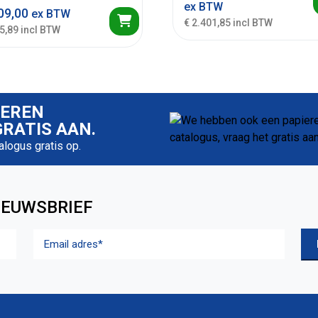
ex BTW
09,00
ex BTW
€ 2.401,85 incl BTW
5,89 incl BTW
IEREN
RATIS AAN.
talogus gratis op.
IEUWSBRIEF
Email
adres
(Vereist)