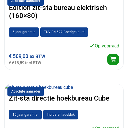
Absolute aanrader
Edition zit-sta bureau elektrisch
(160×80)
5 jaar garantie
TUV EN 527 Goedgekeurd
Op voorraad
€
509,00
ex BTW
€ 615,89 incl BTW
Absolute aanrader
Zit-sta directie hoekbureau Cube
10 jaar garantie.
Inclusief ladeblok