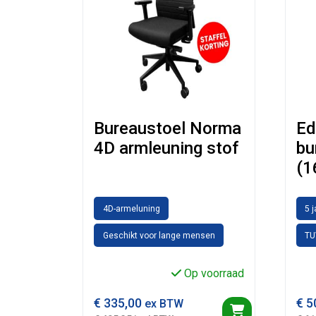
Bureaustoel Norma
Ed
4D armleuning stof
bu
(1
4D-armeluning
5 
Geschikt voor lange mensen
TU
Op voorraad
€
335,00
€
5
ex BTW