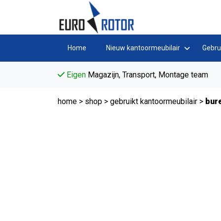
Home
Nieuw kantoormeubilair
Gebru
Eigen
Magazijn, Transport, Montage team
home
>
shop
>
gebruikt kantoormeubilair
>
bure
Refurbished