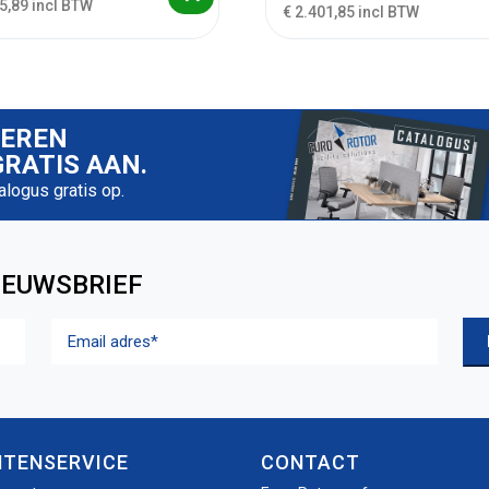
5,89 incl BTW
€ 2.401,85 incl BTW
IEREN
RATIS AAN.
talogus gratis op.
IEUWSBRIEF
Email
adres
(Vereist)
NTENSERVICE
CONTACT