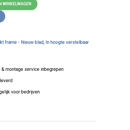
nieuw blad aantal
N WINKELWAGEN
kt frame - Nieuw blad
,
In hoogte verstelbaar
ng & montage service inbegrepen
leverd
elijk voor bedrijven