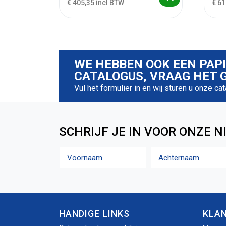
€ 405,35 incl BTW
€ 61
WE HEBBEN OOK EEN PAP
CATALOGUS, VRAAG HET G
Vul het formulier in en wij sturen u onze ca
SCHRIJF JE IN VOOR ONZE N
Naam
Voornaam
Achternaam
HANDIGE LINKS
KLA