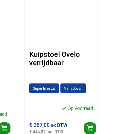
Kuipstoel Ovelo
verrijdbaar
Super fijne zit
Verrijdbaar
Op voorraad
aad
€
367,00
ex BTW
€ 444,07 incl BTW