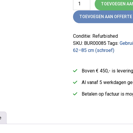
Bureau T-line gebruikt frame 
TOEVOEGEN AA
TOEVOEGEN AAN OFFERTE
Conditie: Refurbished
SKU:
BUR00085
Tags:
Gebrui
62–85 cm (schroef)
Boven € 450,- is leveri
Al vanaf 5 werkdagen ge
Betalen op factuur is mog
e