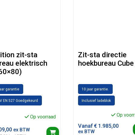
ition zit-sta
Zit-sta directie
reau elektrisch
hoekbureau Cube
60×80)
jaar garantie
10 jaar garantie.
V EN 527 Goedgekeurd
Inclusief ladeblok
Op voorr
Op voorraad
Vanaf
€
1.985,00
09,00
ex BTW
ex BTW