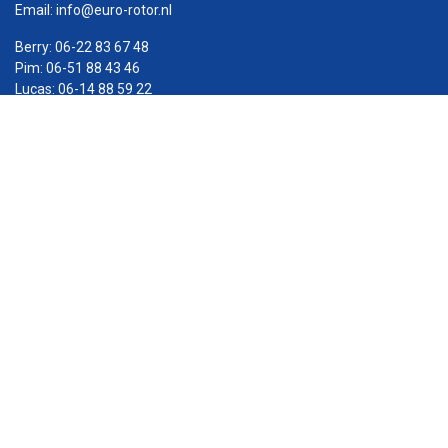
Email:
info@euro-rotor.nl
Berry:
06-22 83 67 48
Pim:
06-51 88 43 46
Lucas:
06-14 88 59 22
KVK: 57877025
Facebook Euro-rotor
Instagram Euro-rotor
Youtube Euro-rotor
Linkedin Euro-rotor
ADRES
De Run 8269
5504 EM Veldhoven (Eindhoven)
OPENINGSTIJDEN
Ma–vr 8.00–17.00 u
Showroom di & wo 9.00–17.00 u
(andere dagen op afspraak)
Za & zo gesloten