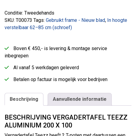
Conditie: Tweedehands
SKU:
T00073
Tags:
Gebruikt frame - Nieuw blad
,
In hoogte
verstelbaar 62–85 cm (schroef)
Boven € 450,- is levering & montage service
inbegrepen
Al vanaf 5 werkdagen geleverd
Betalen op factuur is mogelijk voor bedrijven
Beschrijving
Aanvullende informatie
BESCHRIJVING VERGADERTAFEL TEEZZ
ALUMINIUM 200 X 100
Vergadertafel Teezz heeft 2 T-poten met daartussen een