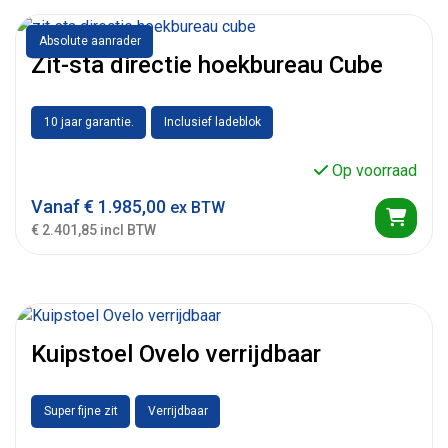
Absolute aanrader
Zit-sta directie hoekbureau Cube
10 jaar garantie.
Inclusief ladeblok
Op voorraad
Vanaf
€
1.985,00
ex BTW
€ 2.401,85 incl BTW
Kuipstoel Ovelo verrijdbaar
Super fijne zit
Verrijdbaar