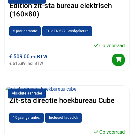
Edition zit-sta bureau elektrisch
(160×80)
5 jaar garantie
TUV EN 527 Goedgekeurd
Op voorraad
€
509,00
ex BTW
€ 615,89 incl BTW
Absolute aanrader
Zit-sta directie hoekbureau Cube
10 jaar garantie.
Inclusief ladeblok
Op voorraad